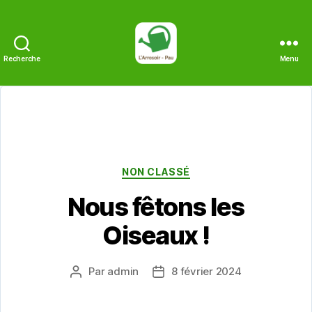
Recherche
Menu
L'Arrosoir
Catégories
NON CLASSÉ
Nous fêtons les
Oiseaux !
Par
admin
8 février 2024
Auteur
Date
de
de
l’article
l’article