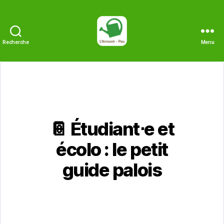
Recherche
Menu
L'Arrosoir
📔 Étudiant⋅e et
écolo : le petit
guide palois