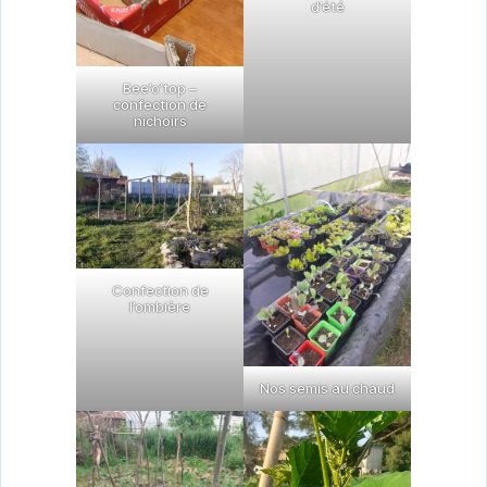
d’été
Bee’o’top –
confection de
nichoirs
Confection de
l’ombière
Nos semis au chaud