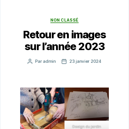
Catégories
NON CLASSÉ
Retour en images
sur l’année 2023
Par
admin
23 janvier 2024
Auteur
Date
de
de
l’article
l’article
Design du jardin