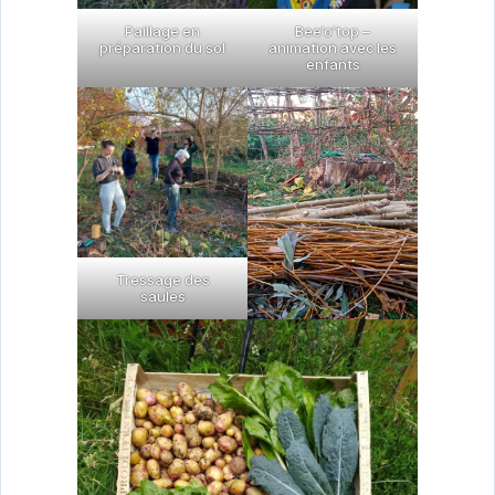
Paillage en
Bee’o’top –
préparation du sol
animation avec les
enfants
Tressage des
saules