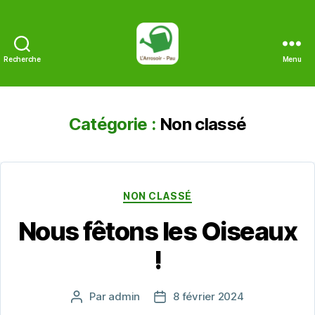
Recherche
Menu
L'Arrosoir
Catégorie :
Non classé
Catégories
NON CLASSÉ
Nous fêtons les Oiseaux
!
Par
admin
8 février 2024
Auteur
Date
de
de