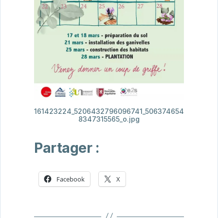
161423224_5206432796096741_506374654
8347315565_o.jpg
Partager :
Facebook
X