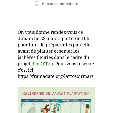
de
de
sur
Aucun commentaire
l’article
l’article
DIMANCHE
28
MARS
–
Plantation
On vous donne rendez-vous ce
Bee’O’Top
dimanche 28 mars à partir de 10h
pour finir de préparer les parcelles
avant de planter et semer les
jachères fleuries dans le cadre du
projet
Bee’O’Top
. Pour vous inscrire,
c’est ici:
https://framadate.org/larrosoirmars