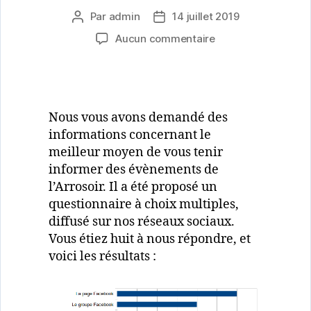
Par
admin
14 juillet 2019
Auteur
Date
de
de
sur
Aucun commentaire
l’article
l’article
Résultats
de
l’enquête
sur
les
Nous vous avons demandé des
moyens
informations concernant le
de
meilleur moyen de vous tenir
communication
informer des évènements de
l’Arrosoir. Il a été proposé un
questionnaire à choix multiples,
diffusé sur nos réseaux sociaux.
Vous étiez huit à nous répondre, et
voici les résultats :