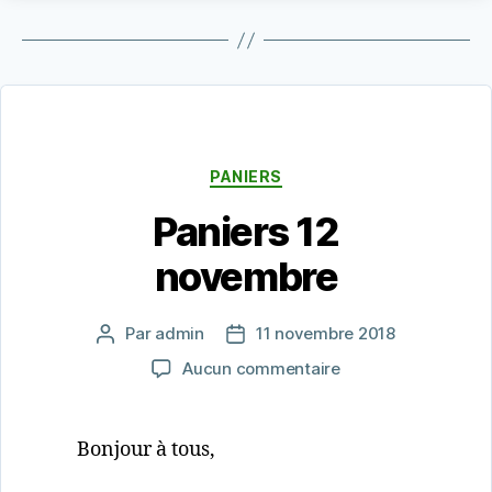
Catégories
PANIERS
Paniers 12
novembre
Par
admin
11 novembre 2018
Auteur
Date
de
de
sur
Aucun commentaire
l’article
l’article
Paniers
12
novembre
Bonjour à tous,