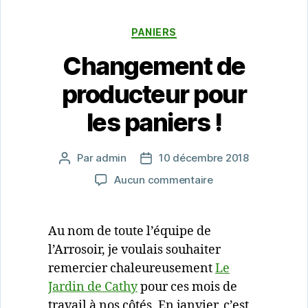
Catégories
PANIERS
Changement de
producteur pour
les paniers !
Par
admin
10 décembre 2018
Auteur
Date
de
de
sur
Aucun commentaire
l’article
l’article
Changement
de
producteur
Au nom de toute l’équipe de
pour
l’Arrosoir, je voulais souhaiter
les
remercier chaleureusement
Le
paniers
!
Jardin de Cathy
pour ces mois de
travail à nos côtés. En janvier, c’est