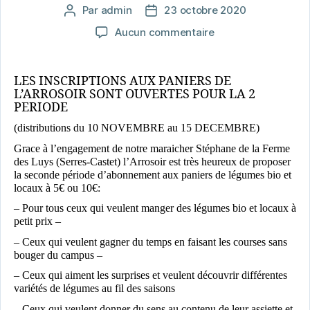
Par
admin
23 octobre 2020
Auteur
Date
de
de
sur
Aucun commentaire
l’article
l’article
Réouverture
des
inscriptions
LES INSCRIPTIONS AUX PANIERS DE
pour
L’ARROSOIR SONT OUVERTES POUR LA 2
PERIODE
les
paniers
(distributions du 10 NOVEMBRE au 15 DECEMBRE)
!
Grace à l’engagement de notre maraicher Stéphane de la Ferme
des Luys (Serres-Castet) l’Arrosoir est très heureux de proposer
la seconde période d’abonnement aux paniers de légumes bio et
locaux à 5€ ou 10€:
– Pour tous ceux qui veulent manger des légumes bio et locaux à
petit prix –
– Ceux qui veulent gagner du temps en faisant les courses sans
bouger du campus –
– Ceux qui aiment les surprises et veulent découvrir différentes
variétés de légumes au fil des saisons
– Ceux qui veulent donner du sens au contenu de leur assiette et