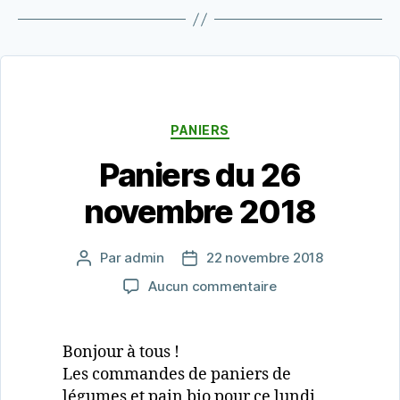
Catégories
PANIERS
Paniers du 26
novembre 2018
Par
admin
22 novembre 2018
Auteur
Date
de
de
sur
Aucun commentaire
l’article
l’article
Paniers
du
26
Bonjour à tous !
novembre
Les commandes de paniers de
2018
légumes et pain bio pour ce lundi