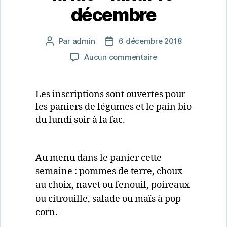
décembre
Par
admin
6 décembre 2018
Auteur
Date
de
de
sur
Aucun commentaire
l’article
l’article
Paniers
de
légumes
Les inscriptions sont ouvertes pour
et
les paniers de légumes et le pain bio
pain
du lundi soir à la fac.
à
la
fac
–
Au menu dans le panier cette
lundi
semaine : pommes de terre, choux
10
au choix, navet ou fenouil, poireaux
décembre
ou citrouille, salade ou maïs à pop
corn.