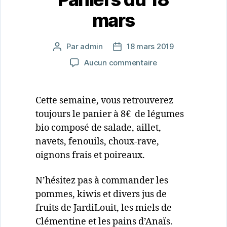
mars
Par
admin
18 mars 2019
Auteur
Date
de
de
sur
Aucun commentaire
l’article
l’article
Paniers
du
18
Cette semaine, vous retrouverez
mars
toujours le panier à 8€ de légumes
bio composé de salade, aillet,
navets, fenouils, choux-rave,
oignons frais et poireaux.
N’hésitez pas à commander les
pommes, kiwis et divers jus de
fruits de JardiLouit, les miels de
Clémentine et les pains d’Anaïs.