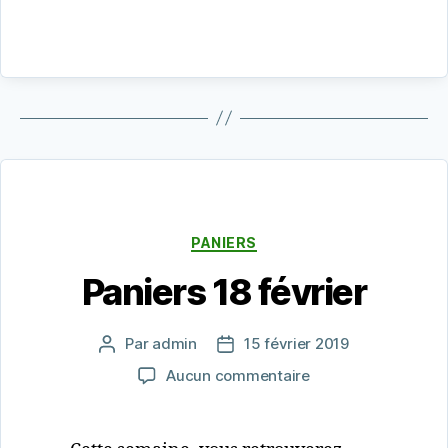
Catégories
PANIERS
Paniers 18 février
Par
admin
15 février 2019
Auteur
Date
de
de
sur
Aucun commentaire
l’article
l’article
Paniers
18
février