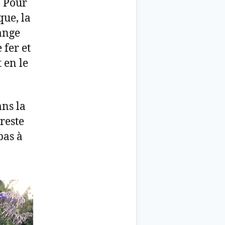
. Pour
que, la
lange
 fer et
 en le
ans la
reste
pas à