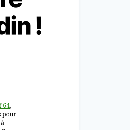
in !
f 64
,
s pour
 à