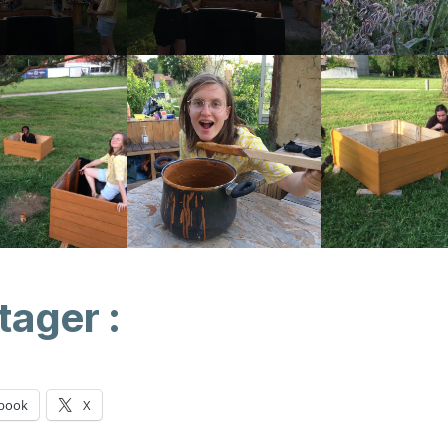
tager :
book
X