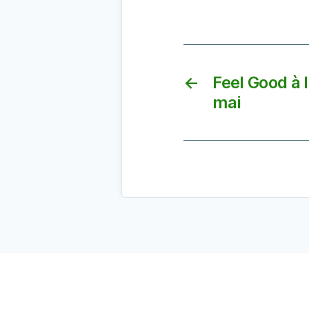
←
Feel Good à l
mai