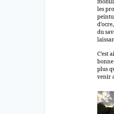
mobili
les pr
peintu
d’ocre,
du sav
laissan
C’est 
bonne 
plus qu
venir a