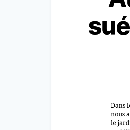
sué
Dans l
nous a
le jar