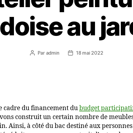
doise au jard
Par
admin
18 mai 2022
Auteur
Date
de
de
l’article
l’article
e cadre du financement du
budget participati
vons construit un certain nombre de meuble
din. Ainsi, à côté du bac destiné aux personnes