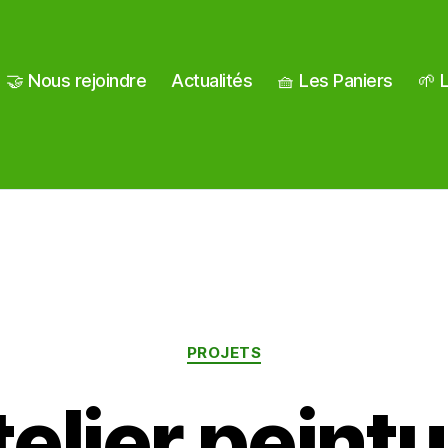
🤝 Nous rejoindre
Actualités
🧺 Les Paniers
🌱 L
Catégories
PROJETS
elier peint